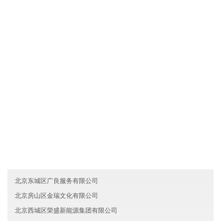
文化是一种力量，湖北江夏区腾飞教育有限公司制度完善，但我们
却丝毫不弱视文化对于一个人组织行为的作用。我们把组织文化看
作是非常重要的道德力量，有时甚至是根本性的和决定性的。所
以，我们总是"兵马未动，文化先行"。我们依靠既有的组织文化去选
择人，也依靠它去影响人，改变人，约束人。文化就是我们的灵
魂。
友情链接
陕西志腾机械有限公司
上海静安区凯旋文化有限公司
海南升妙建筑有限公司
北京东城区广良服务有限公司
北京房山区金瑞文化有限公司
北京西城区荣盛新能源集团有限公司